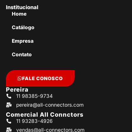
Institucional
Home
Catálogo
Empresa
Contato
FALE CONOSCO
Pereira
11 98385-9734
pereira@all-connectors.com
Comercial All Connctors
11 93283-4926
vendas@all-connectors.com