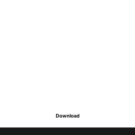
Faça o download da nossa lista completa
de estoque e tenha acesso a todos os
produtos disponíveis
Download