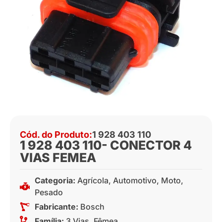
Cód. do Produto:
1 928 403 110
1 928 403 110- CONECTOR 4
VIAS FEMEA
Categoria:
Agrícola
,
Automotivo
,
Moto
,
Pesado
Fabricante:
Bosch
Família:
3 Vias
,
Fêmea