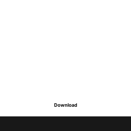
Faça o download da nossa lista completa
de estoque e tenha acesso a todos os
produtos disponíveis
Download