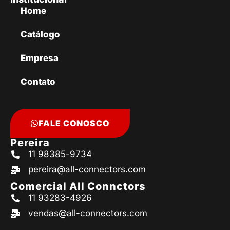
Home
Catálogo
Empresa
Contato
FALE CONOSCO
Pereira
11 98385-9734
pereira@all-connectors.com
Comercial All Connctors
11 93283-4926
vendas@all-connectors.com