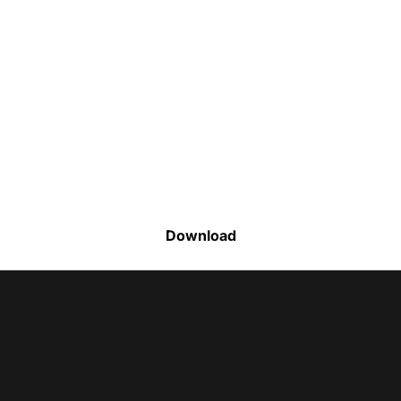
Faça o download da nossa lista completa
de estoque e tenha acesso a todos os
produtos disponíveis
Download