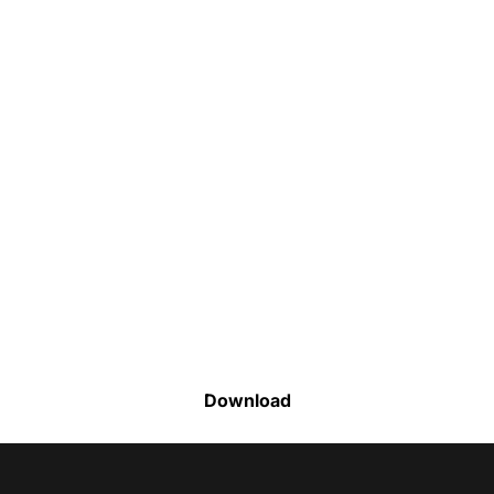
Faça o download da nossa lista completa
de estoque e tenha acesso a todos os
produtos disponíveis
Download