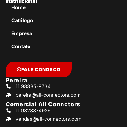
Institucional
Home
Catálogo
Empresa
Contato
FALE CONOSCO
Pereira
11 98385-9734
pereira@all-connectors.com
Comercial All Connctors
11 93283-4926
vendas@all-connectors.com