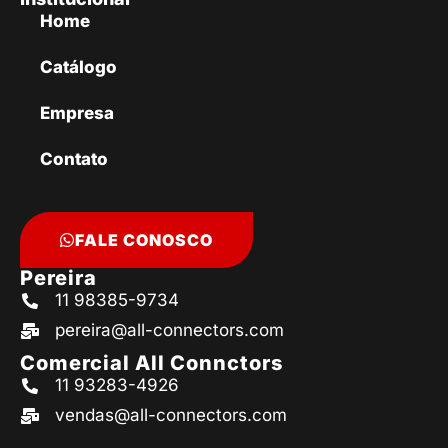
Home
Catálogo
Empresa
Contato
FALE CONOSCO
Pereira
11 98385-9734
pereira@all-connectors.com
Comercial All Connctors
11 93283-4926
vendas@all-connectors.com