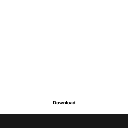
Faça o download da nossa lista completa
de estoque e tenha acesso a todos os
produtos disponíveis
Download