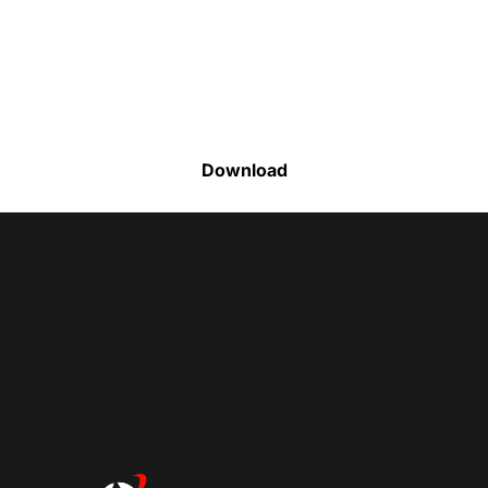
Faça o download da nossa lista completa
de estoque e tenha acesso a todos os
produtos disponíveis
Download