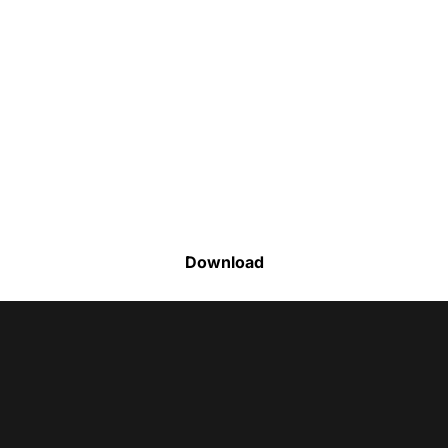
Faça o download da nossa lista completa
de estoque e tenha acesso a todos os
produtos disponíveis
Download