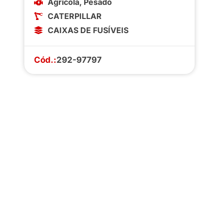
Agrícola
,
Pesado
CATERPILLAR
CAIXAS DE FUSÍVEIS
Cód.:
292-97797