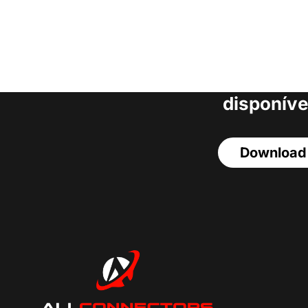
Faça o download da
completa de estoq
acesso a todos o
disponíve
Download