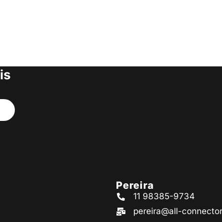
 nossa lista
ue e tenha
s produtos
is
Pereira
11 98385-9734
pereira@all-connecto