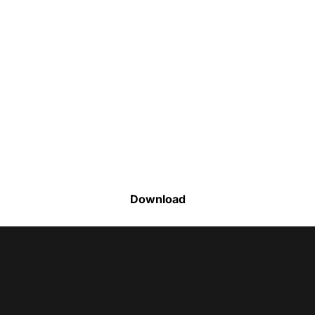
Faça o download da nossa lista completa
de estoque e tenha acesso a todos os
produtos disponíveis
Download