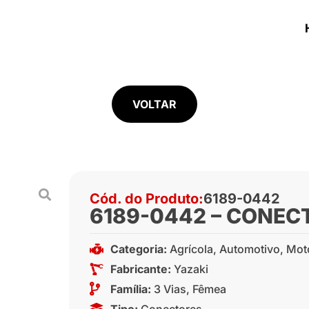
VOLTAR
Cód. do Produto:
6189-0442
6189-0442 – CONEC
Categoria:
Agrícola
,
Automotivo
,
Mot
Fabricante:
Yazaki
Família:
3 Vias
,
Fêmea
Tipo:
Conectores