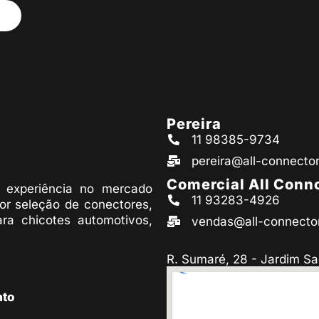
Pereira
11 98385-9734
pereira@all-connecto
Comercial All Conn
experiência no mercado
11 93283-4926
or seleção de conectores,
ara chicotes automotivos,
vendas@all-connecto
R. Sumaré, 28 - Jardim Sa
ato