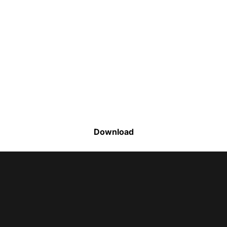
Faça o download da nossa lista completa
de estoque e tenha acesso a todos os
produtos disponíveis
Download