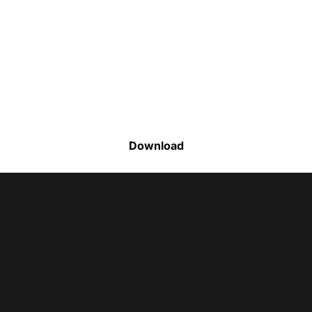
Faça o download da nossa lista completa
de estoque e tenha acesso a todos os
produtos disponíveis
Download