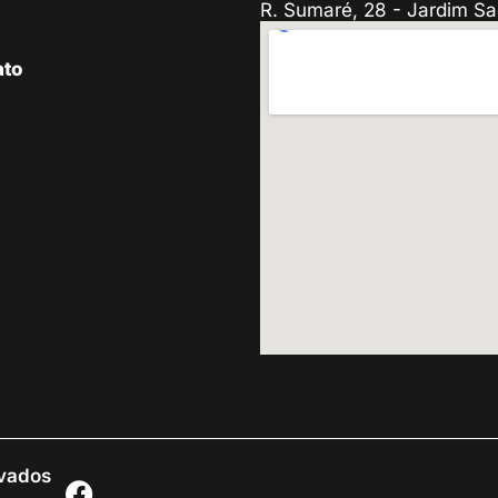
R. Sumaré, 28 - Jardim Sa
ato
rvados