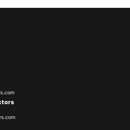
rs.com
ctors
rs.com