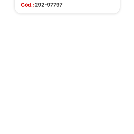
Cód.:
292-97797
Faça o download da
completa de estoq