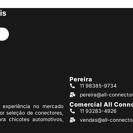
s produtos
is
Pereira
11 98385-9734
pereira@all-connecto
Comercial All Conn
experiência no mercado
11 93283-4926
or seleção de conectores,
ara chicotes automotivos,
vendas@all-connecto