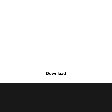
Faça o download da nossa lista completa
de estoque e tenha acesso a todos os
produtos disponíveis
Download