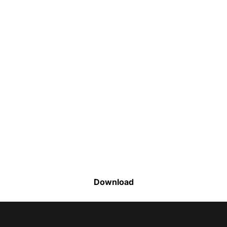
Faça o download da nossa lista completa
de estoque e tenha acesso a todos os
produtos disponíveis
Download