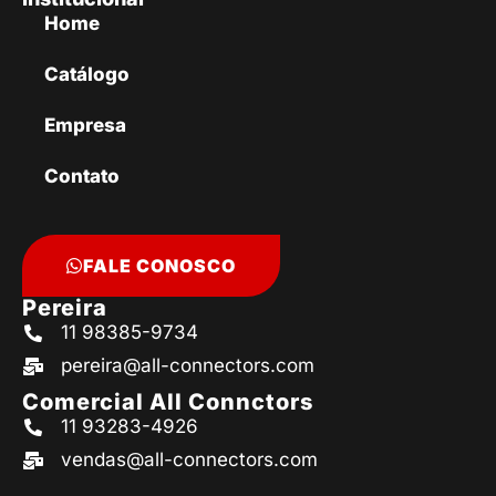
Home
Catálogo
Empresa
Contato
FALE CONOSCO
Pereira
11 98385-9734
pereira@all-connectors.com
Comercial All Connctors
11 93283-4926
vendas@all-connectors.com