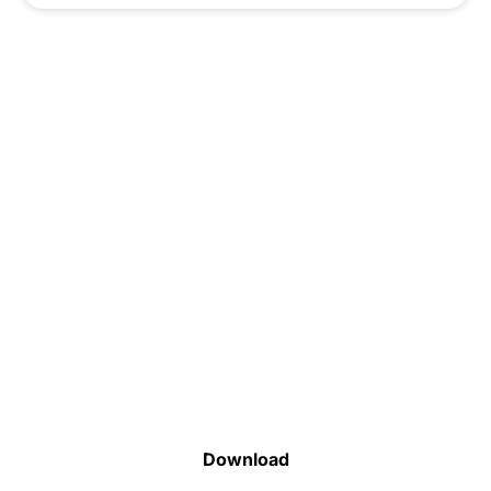
Faça o download da nossa lista completa
de estoque e tenha acesso a todos os
produtos disponíveis
Download