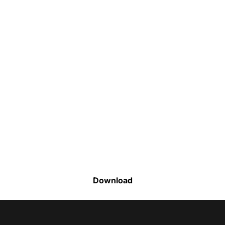
Faça o download da nossa lista completa
de estoque e tenha acesso a todos os
produtos disponíveis
Download