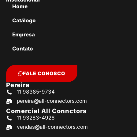
Home
Catálogo
Empresa
Contato
FALE CONOSCO
Pereira
11 98385-9734
pereira@all-connectors.com
Comercial All Connctors
11 93283-4926
vendas@all-connectors.com