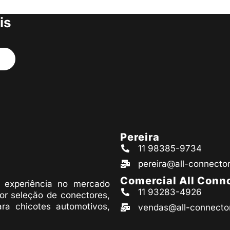
s produtos
is
Pereira
11 98385-9734
pereira@all-connecto
Comercial All Conn
experiência no mercado
11 93283-4926
or seleção de conectores,
ara chicotes automotivos,
vendas@all-connecto