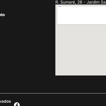
R. Sumaré, 28 - Jardim Sa
ato
rvados