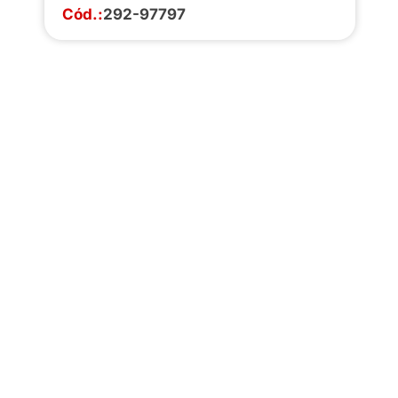
Cód.:
292-97797
Faça o download da
completa de estoq