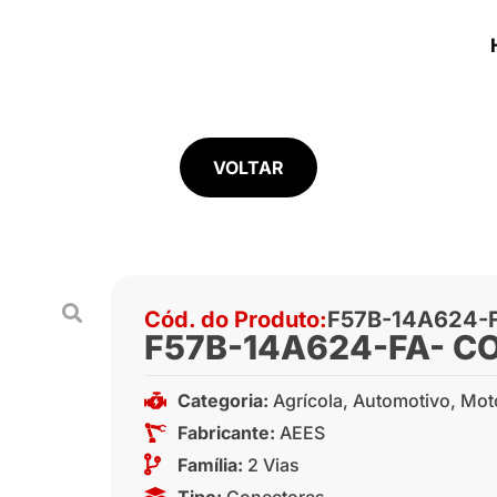
VOLTAR
Cód. do Produto:
F57B-14A624-
F57B-14A624-FA- C
Categoria:
Agrícola
,
Automotivo
,
Mot
Fabricante:
AEES
Família:
2 Vias
Tipo:
Conectores