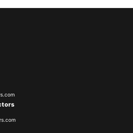
rs.com
ctors
rs.com