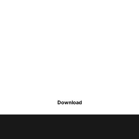
Faça o download da nossa lista completa
de estoque e tenha acesso a todos os
produtos disponíveis
Download