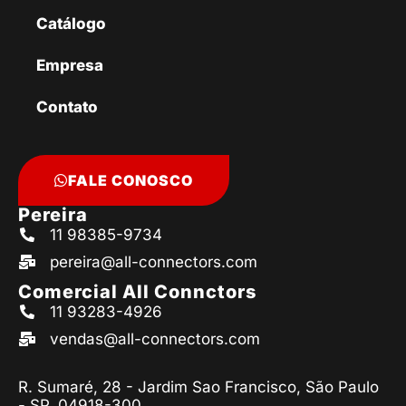
Catálogo
Empresa
Contato
FALE CONOSCO
Pereira
11 98385-9734
pereira@all-connectors.com
Comercial All Connctors
11 93283-4926
vendas@all-connectors.com
R. Sumaré, 28 - Jardim Sao Francisco, São Paulo
- SP, 04918-300