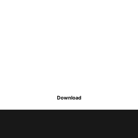
Faça o download da nossa lista completa
de estoque e tenha acesso a todos os
produtos disponíveis
Download