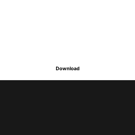
Faça o download da nossa lista completa
de estoque e tenha acesso a todos os
produtos disponíveis
Download