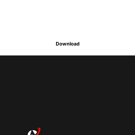
Faça o download da nossa lista completa
de estoque e tenha acesso a todos os
produtos disponíveis
Download