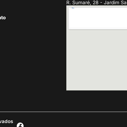
R. Sumaré, 28 - Jardim Sa
ato
rvados