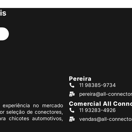
s produtos
is
Pereira
11 98385-9734
pereira@all-connecto
Comercial All Conn
experiência no mercado
11 93283-4926
or seleção de conectores,
ara chicotes automotivos,
vendas@all-connecto