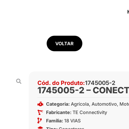
VOLTAR
Cód. do Produto:
1745005-2
1745005-2 – CONECT
Categoria:
Agrícola
,
Automotivo
,
Mot
Fabricante:
TE Connectivity
Família:
18 VIAS
Tipo:
Conectores