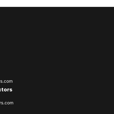
rs.com
ctors
rs.com