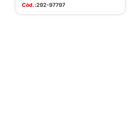
Cód.:
292-97797
Faça o download da
completa de estoq