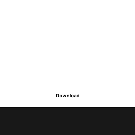
Faça o download da nossa lista completa
de estoque e tenha acesso a todos os
produtos disponíveis
Download