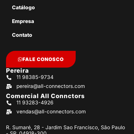
Catálogo
Empresa
Contato
FALE CONOSCO
Pereira
11 98385-9734
pereira@all-connectors.com
Comercial All Connctors
11 93283-4926
vendas@all-connectors.com
R. Sumaré, 28 - Jardim Sao Francisco, São Paulo
- SP, 04918-300