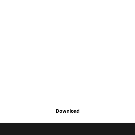
Faça o download da nossa lista completa
de estoque e tenha acesso a todos os
produtos disponíveis
Download