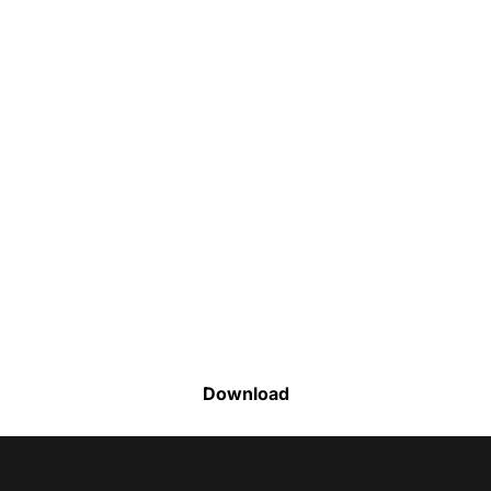
Faça o download da nossa lista completa
de estoque e tenha acesso a todos os
produtos disponíveis
Download