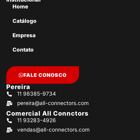
Home
Catálogo
Empresa
Contato
FALE CONOSCO
Pereira
11 98385-9734
pereira@all-connectors.com
Comercial All Connctors
11 93283-4926
vendas@all-connectors.com