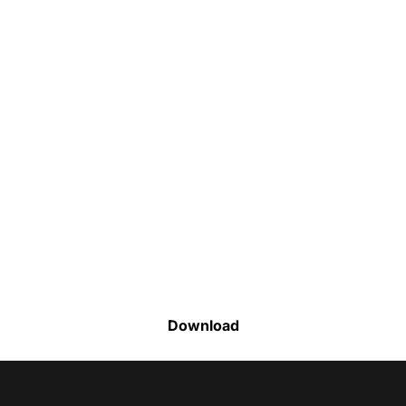
Faça o download da nossa lista completa
de estoque e tenha acesso a todos os
produtos disponíveis
Download