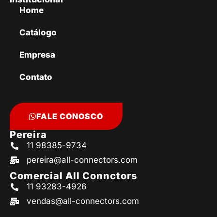
Home
Catálogo
Empresa
Contato
FALE CONOSCO
Pereira
11 98385-9734
pereira@all-connectors.com
Comercial All Connctors
11 93283-4926
vendas@all-connectors.com