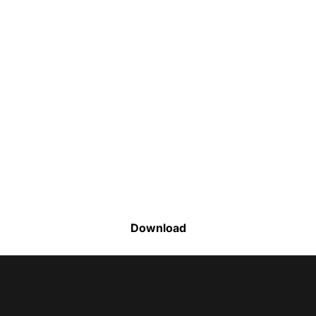
Faça o download da nossa lista completa
de estoque e tenha acesso a todos os
produtos disponíveis
Download