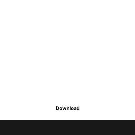
Faça o download da nossa lista completa
de estoque e tenha acesso a todos os
produtos disponíveis
Download