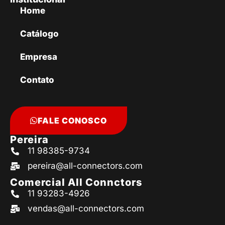
Home
Catálogo
Empresa
Contato
FALE CONOSCO
Pereira
11 98385-9734
pereira@all-connectors.com
Comercial All Connctors
11 93283-4926
vendas@all-connectors.com