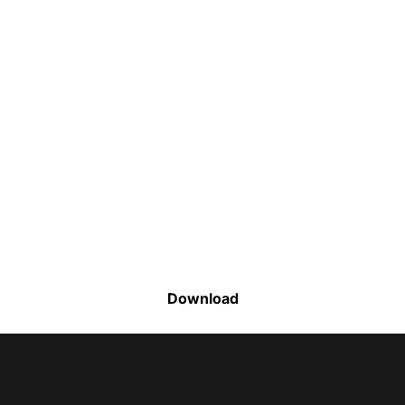
Faça o download da nossa lista completa
de estoque e tenha acesso a todos os
produtos disponíveis
Download