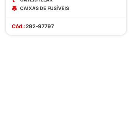
CAIXAS DE FUSÍVEIS
Cód.:
292-97797
Faça o download da nossa lista completa
de estoque e tenha acesso a todos os