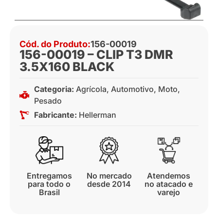
Cód. do Produto:
156-00019
156-00019 – CLIP T3 DMR
3.5X160 BLACK
Categoria:
Agrícola
,
Automotivo
,
Moto
,
Pesado
Fabricante:
Hellerman
Entregamos
No mercado
Atendemos
para todo o
desde 2014
no atacado e
Brasil
varejo