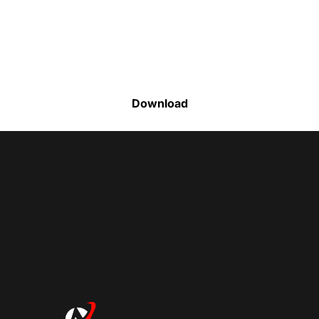
Faça o download da nossa lista completa
de estoque e tenha acesso a todos os
produtos disponíveis
Download