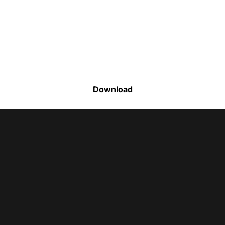
Faça o download da nossa lista completa
de estoque e tenha acesso a todos os
produtos disponíveis
Download