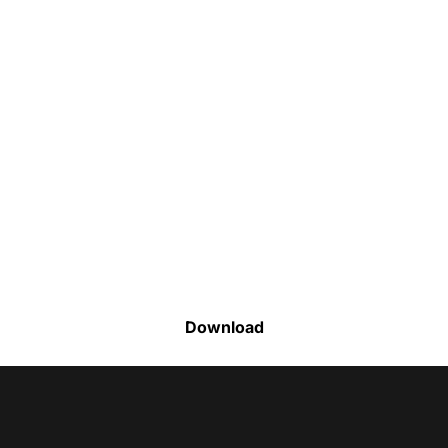
Faça o download da nossa lista completa
de estoque e tenha acesso a todos os
produtos disponíveis
Download