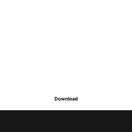
Faça o download da nossa lista completa
de estoque e tenha acesso a todos os
produtos disponíveis
Download