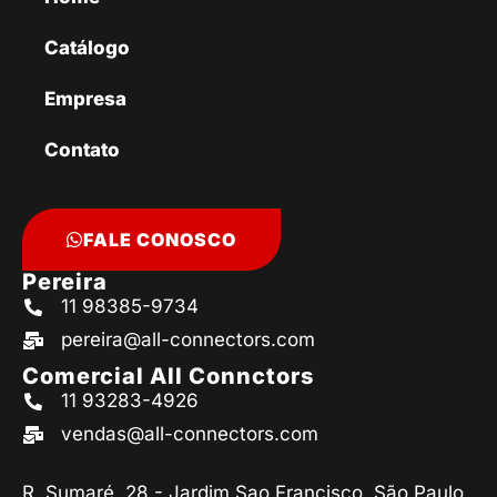
Catálogo
Empresa
Contato
FALE CONOSCO
Pereira
11 98385-9734
pereira@all-connectors.com
Comercial All Connctors
11 93283-4926
vendas@all-connectors.com
R. Sumaré, 28 - Jardim Sao Francisco, São Paulo