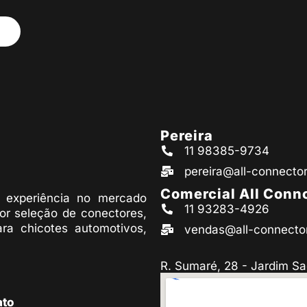
Pereira
11 98385-9734
pereira@all-connecto
Comercial All Conn
experiência no mercado
11 93283-4926
or seleção de conectores,
ara chicotes automotivos,
vendas@all-connecto
R. Sumaré, 28 - Jardim Sa
ato