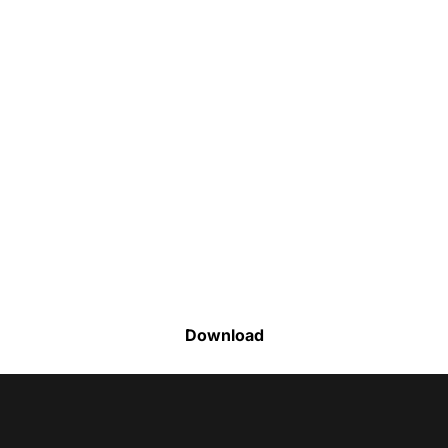
Faça o download da nossa lista completa
de estoque e tenha acesso a todos os
produtos disponíveis
Download