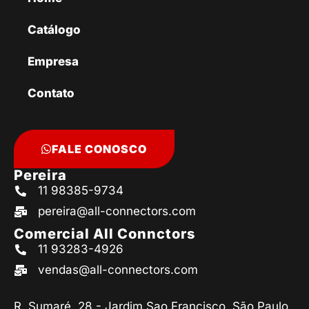
Catálogo
Empresa
Contato
FALE CONOSCO
Pereira
11 98385-9734
pereira@all-connectors.com
Comercial All Connctors
11 93283-4926
vendas@all-connectors.com
R. Sumaré, 28 - Jardim Sao Francisco, São Paulo