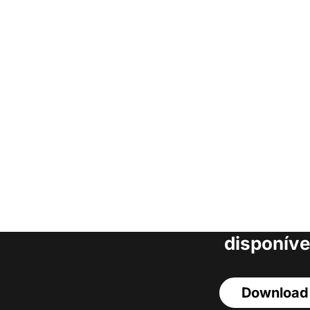
Faça o download da
completa de estoq
acesso a todos o
disponíve
Download