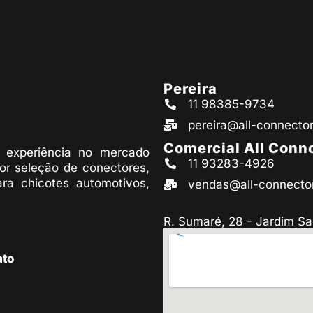
Pereira
11 98385-9734
pereira@all-connecto
Comercial All Conn
experiência no mercado
11 93283-4926
or seleção de conectores,
ara chicotes automotivos,
vendas@all-connecto
R. Sumaré, 28 - Jardim Sa
ato