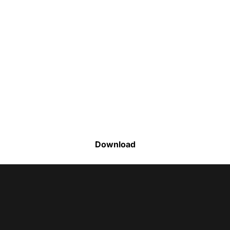
Faça o download da nossa lista completa
de estoque e tenha acesso a todos os
produtos disponíveis
Download