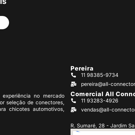
is
Pereira
11 98385-9734
pereira@all-connecto
Comercial All Conn
experiência no mercado
11 93283-4926
or seleção de conectores,
ara chicotes automotivos,
vendas@all-connecto
R. Sumaré, 28 - Jardim Sa