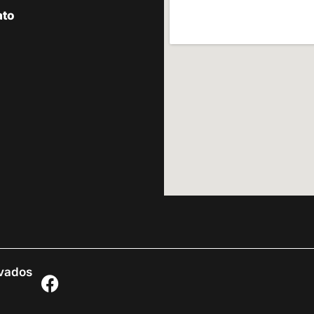
ato
rvados