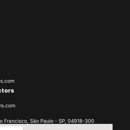
rs.com
ctors
rs.com
o Francisco, São Paulo - SP, 04918-300