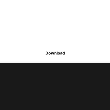
Faça o download da nossa lista completa
de estoque e tenha acesso a todos os
produtos disponíveis
Download