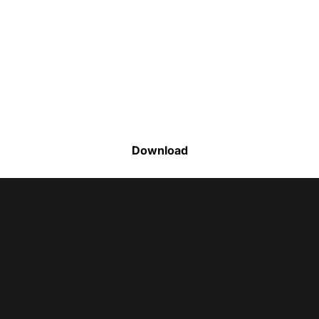
Faça o download da nossa lista completa
de estoque e tenha acesso a todos os
produtos disponíveis
Download