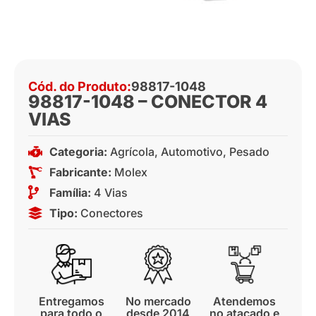
Cód. do Produto:
98817-1048
98817-1048 – CONECTOR 4
VIAS
Categoria:
Agrícola
,
Automotivo
,
Pesado
Fabricante:
Molex
Família:
4 Vias
Tipo:
Conectores
Entregamos
No mercado
Atendemos
para todo o
desde 2014
no atacado e