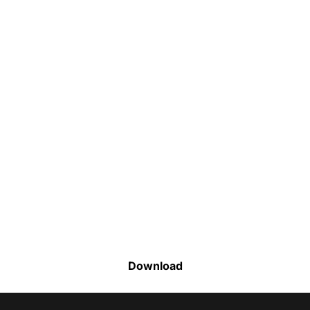
Faça o download da nossa lista completa
de estoque e tenha acesso a todos os
produtos disponíveis
Download