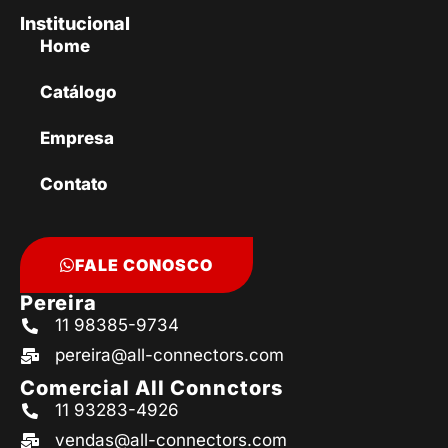
Institucional
Home
Catálogo
Empresa
Contato
FALE CONOSCO
Pereira
11 98385-9734
pereira@all-connectors.com
Comercial All Connctors
11 93283-4926
vendas@all-connectors.com