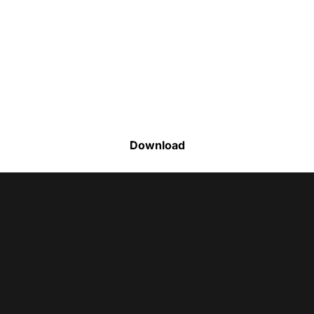
Faça o download da nossa lista completa
de estoque e tenha acesso a todos os
produtos disponíveis
Download