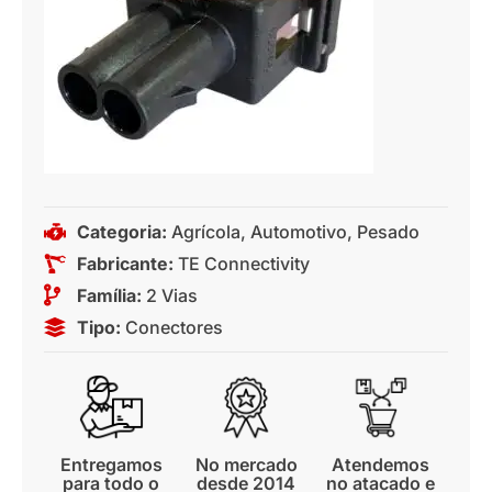
Categoria:
Agrícola
,
Automotivo
,
Pesado
Fabricante:
TE Connectivity
Família:
2 Vias
Tipo:
Conectores
Entregamos
No mercado
Atendemos
para todo o
desde 2014
no atacado e