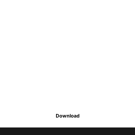
Faça o download da nossa lista completa
de estoque e tenha acesso a todos os
produtos disponíveis
Download