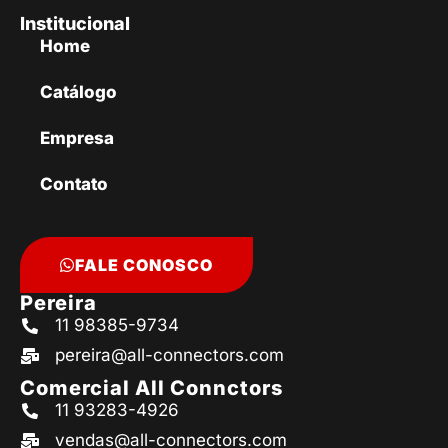
Institucional
Home
Catálogo
Empresa
Contato
FALE CONOSCO
Pereira
11 98385-9734
pereira@all-connectors.com
Comercial All Connctors
11 93283-4926
vendas@all-connectors.com