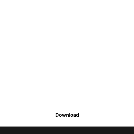
Faça o download da nossa lista completa
de estoque e tenha acesso a todos os
produtos disponíveis
Download