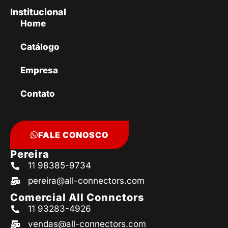
Institucional
Home
Catálogo
Empresa
Contato
FALE CONOSCO
Pereira
11 98385-9734
pereira@all-connectors.com
Comercial All Connctors
11 93283-4926
vendas@all-connectors.com