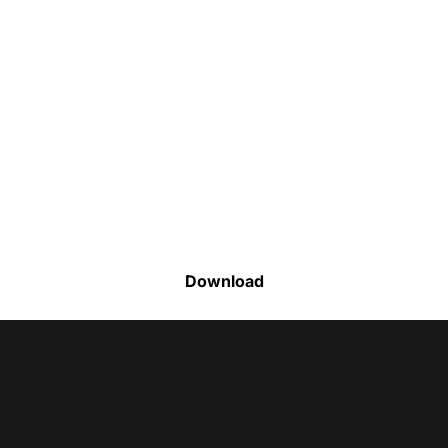
Faça o download da nossa lista completa
de estoque e tenha acesso a todos os
produtos disponíveis
Download