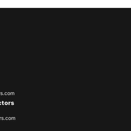
rs.com
ctors
rs.com