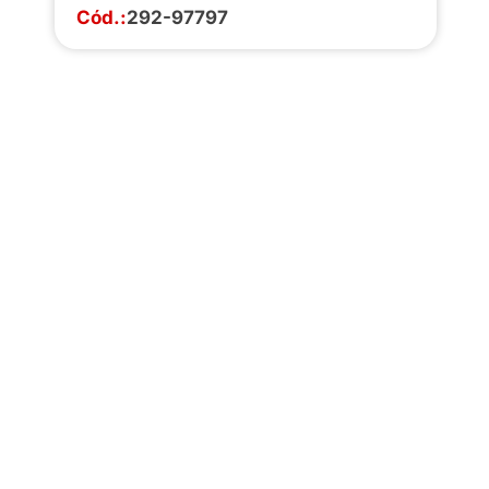
Cód.:
292-97797
Faça o download da
completa de estoq