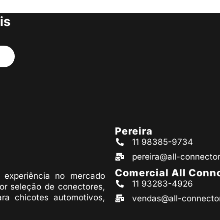
s produtos
is
Pereira
11 98385-9734
pereira@all-connecto
Comercial All Conn
experiência no mercado
11 93283-4926
or seleção de conectores,
ara chicotes automotivos,
vendas@all-connecto