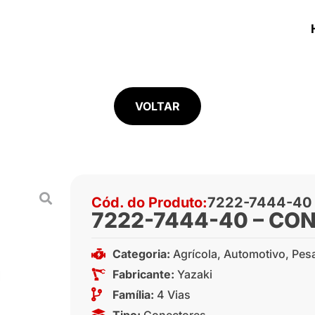
VOLTAR
Cód. do Produto:
7222-7444-40
7222-7444-40 – CO
Categoria:
Agrícola
,
Automotivo
,
Pes
Fabricante:
Yazaki
Família:
4 Vias
Tipo:
Conectores