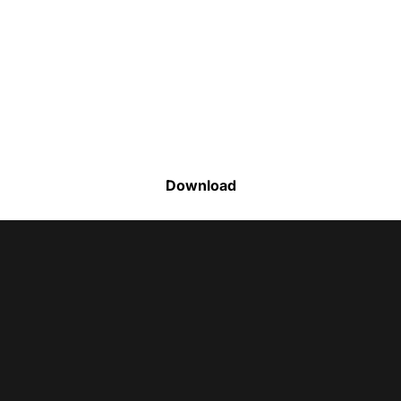
Faça o download da nossa lista completa
de estoque e tenha acesso a todos os
produtos disponíveis
Download