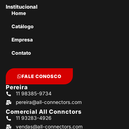
Institucional
Home
Catálogo
Empresa
Contato
FALE CONOSCO
Pereira
11 98385-9734
pereira@all-connectors.com
Comercial All Connctors
11 93283-4926
vendas@all-connectors.com