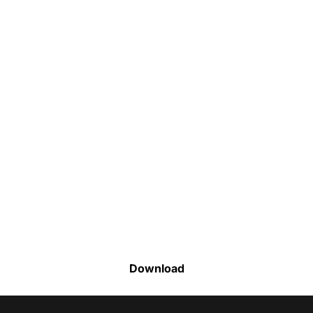
Faça o download da nossa lista completa
de estoque e tenha acesso a todos os
produtos disponíveis
Download